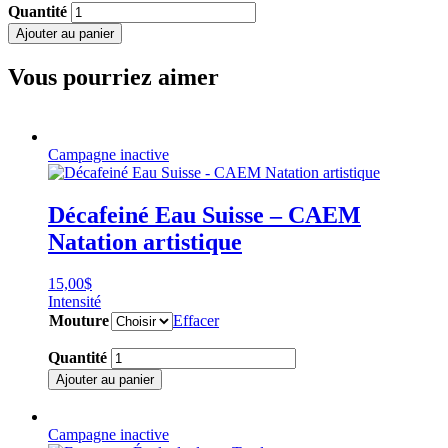
quantité
Quantité
de
Ajouter au panier
Mélange
Corsé
Vous pourriez aimer
-
École
de
danse
Tendanse
Campagne inactive
Décafeiné Eau Suisse – CAEM
Natation artistique
15,00
$
Intensité
Mouture
Effacer
quantité
Quantité
de
Ajouter au panier
Décafeiné
Eau
Suisse
Campagne inactive
-