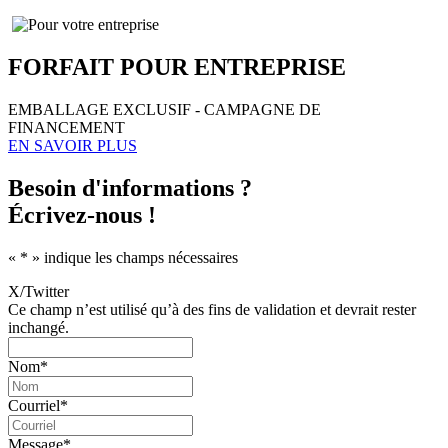
Mélange
Corsé
-
CPE
FORFAIT POUR ENTREPRISE
Les
Coccinelles
EMBALLAGE EXCLUSIF - CAMPAGNE DE
FINANCEMENT
EN SAVOIR PLUS
Besoin d'informations ?
Écrivez-nous !
«
*
» indique les champs nécessaires
X/Twitter
Ce champ n’est utilisé qu’à des fins de validation et devrait rester
inchangé.
Nom
*
Courriel
*
Message
*