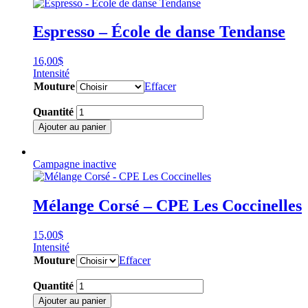
CAEM
Natation
Espresso – École de danse Tendanse
artistique
16,00
$
Intensité
Mouture
Effacer
quantité
Quantité
de
Ajouter au panier
Espresso
-
École
Campagne inactive
de
danse
Tendanse
Mélange Corsé – CPE Les Coccinelles
15,00
$
Intensité
Mouture
Effacer
quantité
Quantité
de
Ajouter au panier